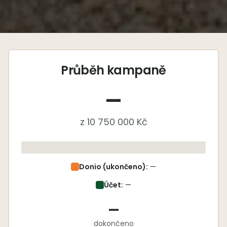
Průběh kampaně
—
z
10 750 000
Kč
Donio (ukončeno):
—
Účet:
—
—
dokončeno