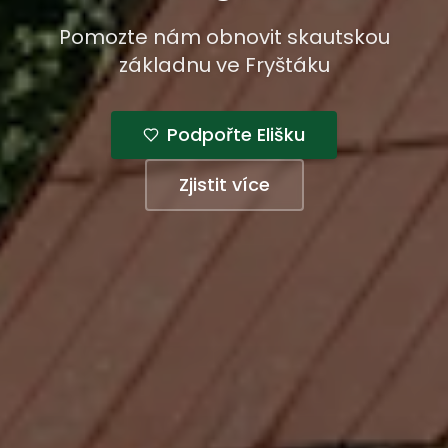
Pomozte nám obnovit skautskou
základnu ve Fryštáku
Podpořte Elišku
Zjistit více