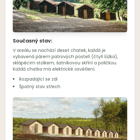
Současný stav:
V areálu se nachází deset chatek, každá je
vybavená párem patrových postelí (čtyři lůžka),
sklápěcím stolkem, šatníkovou skříní a poličkou.
Každá chatka má elektrické osvětlení.
Rozpadající se zdi
Špatný stav střech